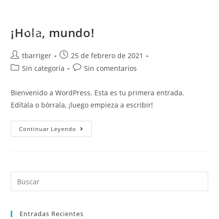
Saltar
al
¡Hola, mundo!
Menú
contenido
Autor
Publicación
tbarriger
25 de febrero de 2021
de
de
Categoría
Comentarios
Sin categoría
Sin comentarios
la
la
de
de
entrada:
entrada:
la
la
Bienvenido a WordPress. Esta es tu primera entrada.
entrada:
entrada:
Edítala o bórrala, ¡luego empieza a escribir!
¡Hola,
Continuar Leyendo
mundo!
Buscar:
Entradas Recientes